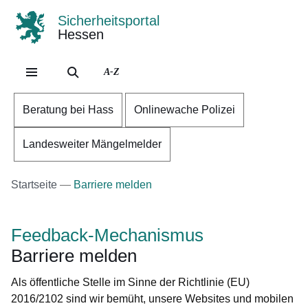
Sicherheitsportal
Hessen
Direkt zum Kopf der Se
Direkt zum Inhalt
Direkt zum Fuß der Sei
A-Z
Beratung bei Hass
Onlinewache Polizei
Landesweiter Mängelmelder
Startseite
Barriere melden
Feedback-Mechanismus
Barriere melden
Als öffentliche Stelle im Sinne der Richtlinie (EU)
2016/2102 sind wir bemüht, unsere Websites und mobilen