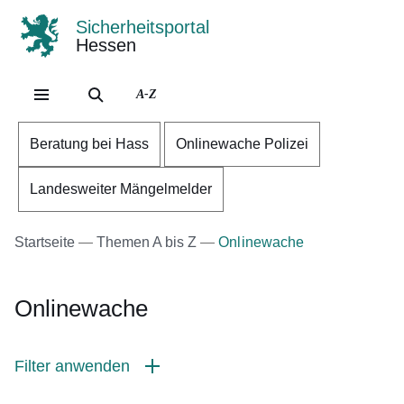
Sicherheitsportal
Hessen
Direkt zum Kopf der Se
Direkt zum Inhalt
Direkt zum Fuß der Sei
A-Z
Beratung bei Hass
Onlinewache Polizei
Landesweiter Mängelmelder
Startseite
Themen A bis Z
Onlinewache
Onlinewache
Filter anwenden